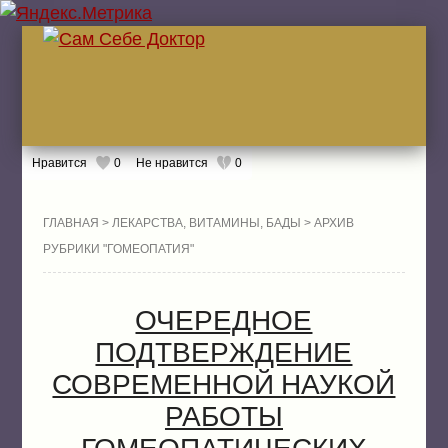
Нравится
0
Не нравится
0
ГЛА
ГЛАВНАЯ
>
ЛЕКАРСТВА, ВИТАМИНЫ, БАДЫ
> АРХИВ
РУБРИКИ "ГОМЕОПАТИЯ"
ЖИТ
ОЧЕРЕДНОЕ
БОЛ
ЖИТ
ПОДТВЕРЖДЕНИЕ
ЛЕК
СОВРЕМЕННОЙ НАУКОЙ
РАБОТЫ
ГОМЕОПАТИЧЕСКИХ