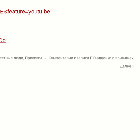
E&feature=youtu.be
Co
естные люди
,
Прививки
·
Комментарии
к записи Г.Онищенко о прививках
Далее »