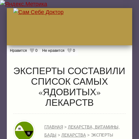
Нравится
0
Не нравится
0
ГЛА
ЭКСПЕРТЫ СОСТАВИЛИ
СПИСОК САМЫХ
«ЯДОВИТЫХ»
ЖИТ
БОЛ
ЛЕКАРСТВ
ЖИТ
ЛЕК
ГЛАВНАЯ
>
ЛЕКАРСТВА, ВИТАМИНЫ,
БАДЫ
>
ЛЕКАРСТВА
> ЭКСПЕРТЫ