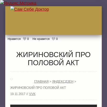
Нравится
0
Не нравится
0
ГЛА
ЖИРИНОВСКИЙ ПРО
ПОЛОВОЙ АКТ
ЖИТ
БОЛ
ЖИТ
ГЛАВНАЯ
>
ЯНДЕКСДЗЕН
>
ЛЕК
ЖИРИНОВСКИЙ ПРО ПОЛОВОЙ АКТ
19.11.2017 //
VVK