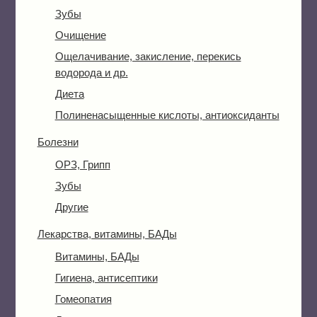
Зубы
Очищение
Ощелачивание, закисление, перекись
водорода и др.
Диета
Полиненасыщенные кислоты, антиоксиданты
Болезни
ОРЗ, Грипп
Зубы
Другие
Лекарства, витамины, БАДы
Витамины, БАДы
Гигиена, антисептики
Гомеопатия