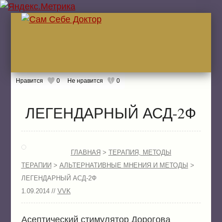
Нравится
0
Не нравится
0
ГЛА
ЛЕГЕНДАРНЫЙ АСД-2Ф
ЖИТ
ГЛАВНАЯ
>
ТЕРАПИЯ, МЕТОДЫ
БОЛ
ЖИТ
ТЕРАПИИ
>
АЛЬТЕРНАТИВНЫЕ МНЕНИЯ И МЕТОДЫ
>
ЛЕК
ЛЕГЕНДАРНЫЙ АСД-2Ф
1.09.2014 //
VVK
Асептический стимулятор Дорогова