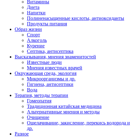
Витамины
Диета
Напитки
Полиненасыщенные кислоты, антиоксиданты
Продукты питания
Образ жизни
Спорт
Алкоголь
Курение
Септика, антисептика
Высказывания, мнения знаменитостей
Известные люди
Мнения известных врачей
Окружающая среда, экология
Микроорганизмы и др.
Гигиена, антисептики
Вода
Терапия, методы терапии
Гомеопатия
Традиционная китайская медицина
Альтернативные мнения и методы
Очищение
Ощелачивание, закисление, перекись водорода и
др.
Разное