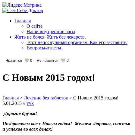
Главная
О сайте
Наши внутренние часы
Жить не болея. Жить без лекарств.
Этот непослушный организм. Как его заставить.
Вопросы-ответы
Нравится
0
Не нравится
0
С Новым 2015 годом!
Главная
>
Лечение без таблеток
> С Новым 2015 годом!
5.01.2015 //
vvk
Дорогие друзья!
Поздравляем вас с Новым годом! Желаем здоровья, счастья
и успехов во всех делах!