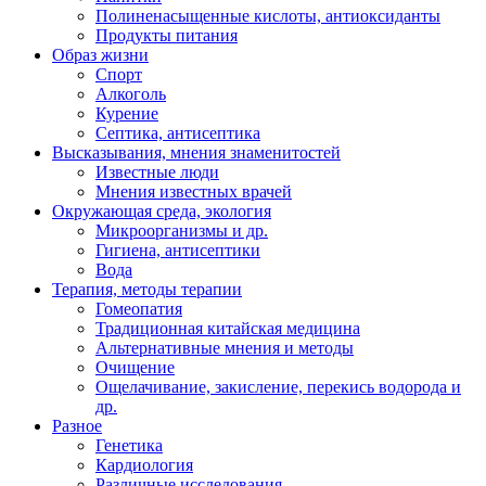
Полиненасыщенные кислоты, антиоксиданты
Продукты питания
Образ жизни
Спорт
Алкоголь
Курение
Септика, антисептика
Высказывания, мнения знаменитостей
Известные люди
Мнения известных врачей
Окружающая среда, экология
Микроорганизмы и др.
Гигиена, антисептики
Вода
Терапия, методы терапии
Гомеопатия
Традиционная китайская медицина
Альтернативные мнения и методы
Очищение
Ощелачивание, закисление, перекись водорода и
др.
Разное
Генетика
Кардиология
Различные исследования